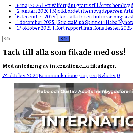
[ 6 maj 2026 ]
Ett välförtjänt grattis till Årets hemby
[ 2 januari 2026 ]
Mjölkbordet i hembygdsparken
Arti
[ 6 december 2025 ]
Tack alla för en finfin säsongsav
[ 1 december 2025 ]
Stickcafé på Spinnet i Habo
Nyhet
[ 17 oktober 2025 ]
Kort rapport från Konstfesten 2025
Sök
efter:
Tack till alla som fikade med oss!
Med anledning av internationella fikadagen
24 oktober 2024
Kommunikationsgruppen
Nyheter
0