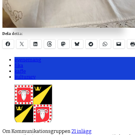
Dela detta:
evenemang
fika
kaffe
kulturarv
Om Kommunikationsgruppen
21 inlägg