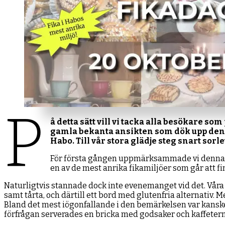
P
å detta sätt vill vi tacka alla besökare som
gamla bekanta ansikten som dök upp denna
Habo.
Till vår stora glädje steg snart sor
För första gången uppmärksammade vi denna d
en av de mest anrika fikamiljöer som går att fi
Naturligtvis stannade dock inte evenemanget vid det. Våra
samt tårta, och därtill ett bord med glutenfria alternativ
Bland det mest iögonfallande i den bemärkelsen var kanske 
förfrågan serverades en bricka med godsaker och kaffeter