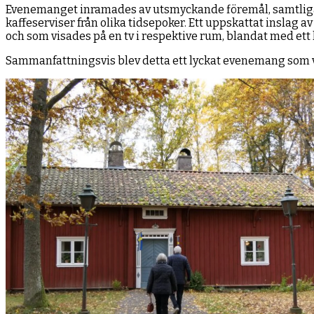
Evenemanget inramades av utsmyckande föremål, samtliga 
kaffeserviser från olika tidsepoker. Ett uppskattat inslag
och som visades på en tv i respektive rum, blandat med et
Sammanfattningsvis blev detta ett lyckat evenemang som v