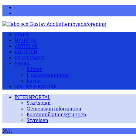
Facebook
YouTube
START
NYHETER
ARTIKLAR
BLOGGEN
EVENEMANG
MEDIA
Filmer
Ljudupptagningar
Kartor
OM OSS & KONTAKT
INTERNPORTAL
Startsidan
Gemensam information
Kommunikationsgruppen
Styrelsen
Nytt