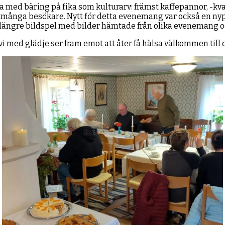
med bäring på fika som kulturarv: främst kaffepannor, -kv
 av många besökare. Nytt för detta evenemang var också en ny
t längre bildspel med bilder hämtade från olika evenemang 
i med glädje ser fram emot att åter få hälsa välkommen til