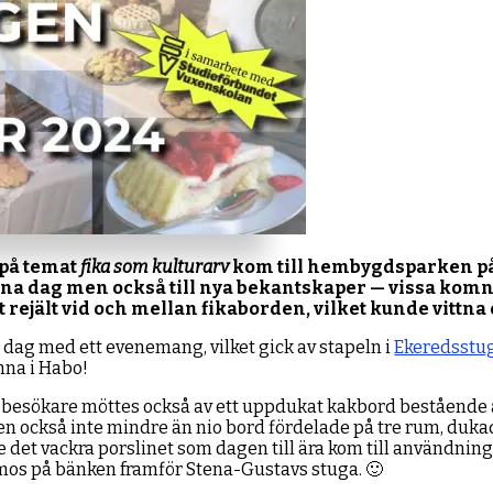
 på temat
fika som kulturarv
kom till hembygdsparken p
 dag men också till nya bekantskaper — vissa komna 
let rejält vid och mellan fikaborden, vilket kunde vitt
ag med ett evenemang, vilket gick av stapeln i
Ekeredsstu
nna i Habo!
 besökare möttes också av ett uppdukat kakbord bestående av
. Men också inte mindre än nio bord fördelade på tre rum, du
det vackra porslinet som dagen till ära kom till användning.
mos på bänken framför Stena-Gustavs stuga. 🙂