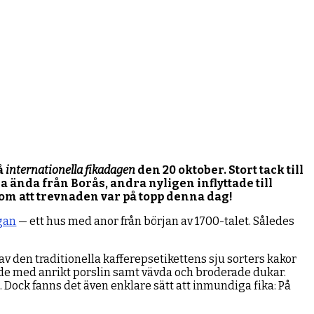
å
internationella fikadagen
den 20 oktober. Stort tack till
ända från Borås, andra nyligen inflyttade till
na om att trevnaden var på topp denna dag!
gan
— ett hus med anor från början av 1700-talet. Således
 den traditionella kafferepsetikettens sju sorters kakor
kade med anrikt porslin samt vävda och broderade dukar.
 Dock fanns det även enklare sätt att inmundiga fika: På