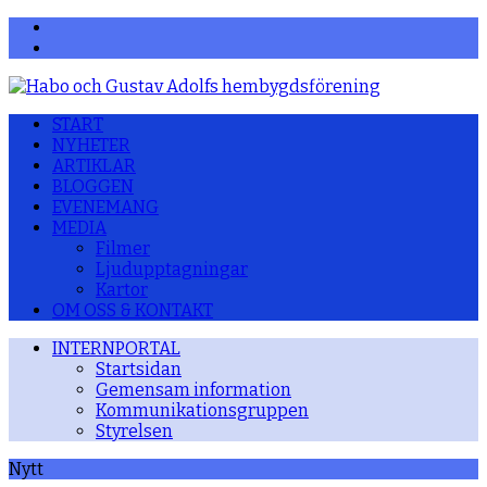
Facebook
YouTube
START
NYHETER
ARTIKLAR
BLOGGEN
EVENEMANG
MEDIA
Filmer
Ljudupptagningar
Kartor
OM OSS & KONTAKT
INTERNPORTAL
Startsidan
Gemensam information
Kommunikationsgruppen
Styrelsen
Nytt