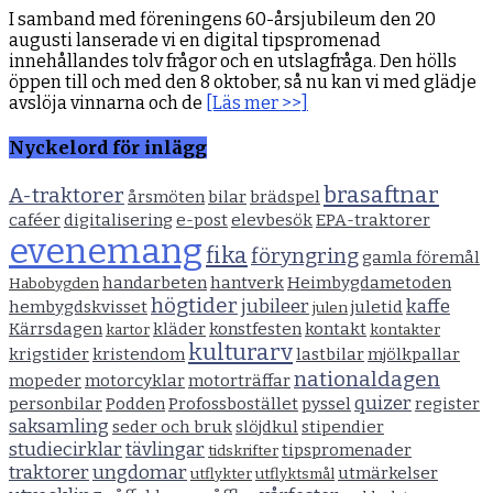
I samband med föreningens 60-årsjubileum den 20
augusti lanserade vi en digital tipspromenad
innehållandes tolv frågor och en utslagfråga. Den hölls
öppen till och med den 8 oktober, så nu kan vi med glädje
avslöja vinnarna och de
[Läs mer >>]
Nyckelord för inlägg
brasaftnar
A-traktorer
årsmöten
bilar
brädspel
caféer
digitalisering
e-post
elevbesök
EPA-traktorer
evenemang
fika
föryngring
gamla föremål
handarbeten
hantverk
Heimbygdametoden
Habobygden
högtider
jubileer
kaffe
hembygdskvisset
juletid
julen
Kärrsdagen
kläder
konstfesten
kontakt
kartor
kontakter
kulturarv
krigstider
kristendom
lastbilar
mjölkpallar
nationaldagen
mopeder
motorcyklar
motorträffar
quizer
personbilar
Podden
Profossbostället
pyssel
register
saksamling
seder och bruk
slöjdkul
stipendier
studiecirklar
tävlingar
tipspromenader
tidskrifter
traktorer
ungdomar
utmärkelser
utflykter
utflyktsmål