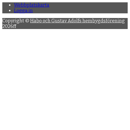
Webbplatskarta
Logga in
Copyright ©
Habo och Gustav Adolfs hembygdsförening
2026ff