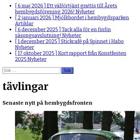
[ 6 maj 2026 ]
Ett välförtjänt grattis till Årets
hembygdsförening 2026!
Nyheter
[ 2 januari 2026 ]
Mjölkbordet i hembygdsparken
Artiklar
[ 6 december 2025 ]
Tack alla för en finfin
säsongsavslutning!
Nyheter
[ 1 december 2025 ]
Stickcafé på Spinnet i Habo
Nyheter
[ 17 oktober 2025 ]
Kort rapport från Konstfesten
2025
Nyheter
Sök
efter:
tävlingar
Senaste nytt på hembygdsfronten