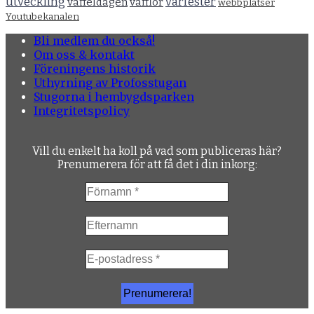
utveckling
vårfester
våffeldagen
våfflor
webbplatser
Youtubekanalen
Bli medlem du också!
Om oss & kontakt
Föreningens historik
Uthyrning av Profosstugan
Stugorna i hembygdsparken
Integritetspolicy
Vill du enkelt ha koll på vad som publiceras här?
Prenumerera för att få det i din inkorg: