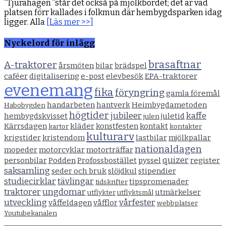
”Tjurahagen ”står det också på mjölkbordet; det är vad
platsen förr kallades i folkmun där hembygdsparken idag
ligger. Alla
[Läs mer >>]
Nyckelord för inlägg
brasaftnar
A-traktorer
årsmöten
bilar
brädspel
caféer
digitalisering
e-post
elevbesök
EPA-traktorer
evenemang
fika
föryngring
gamla föremål
handarbeten
hantverk
Heimbygdametoden
Habobygden
högtider
jubileer
kaffe
hembygdskvisset
juletid
julen
Kärrsdagen
kläder
konstfesten
kontakt
kartor
kontakter
kulturarv
krigstider
kristendom
lastbilar
mjölkpallar
nationaldagen
mopeder
motorcyklar
motorträffar
quizer
personbilar
Podden
Profossbostället
pyssel
register
saksamling
seder och bruk
slöjdkul
stipendier
studiecirklar
tävlingar
tipspromenader
tidskrifter
traktorer
ungdomar
utmärkelser
utflykter
utflyktsmål
utveckling
vårfester
våffeldagen
våfflor
webbplatser
Youtubekanalen