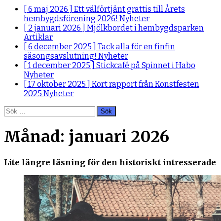
[ 6 maj 2026 ]
Ett välförtjänt grattis till Årets
hembygdsförening 2026!
Nyheter
[ 2 januari 2026 ]
Mjölkbordet i hembygdsparken
Artiklar
[ 6 december 2025 ]
Tack alla för en finfin
säsongsavslutning!
Nyheter
[ 1 december 2025 ]
Stickcafé på Spinnet i Habo
Nyheter
[ 17 oktober 2025 ]
Kort rapport från Konstfesten
2025
Nyheter
Sök
efter:
Månad:
januari 2026
Lite längre läsning för den historiskt intresserade