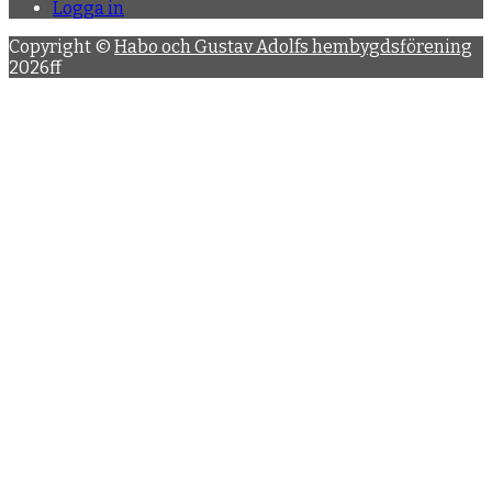
Logga in
Copyright ©
Habo och Gustav Adolfs hembygdsförening
2026ff