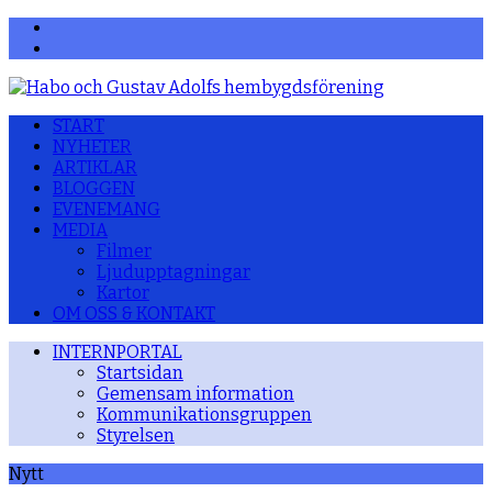
Facebook
YouTube
START
NYHETER
ARTIKLAR
BLOGGEN
EVENEMANG
MEDIA
Filmer
Ljudupptagningar
Kartor
OM OSS & KONTAKT
INTERNPORTAL
Startsidan
Gemensam information
Kommunikationsgruppen
Styrelsen
Nytt