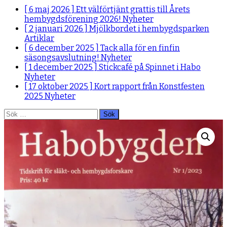
[ 6 maj 2026 ]
Ett välförtjänt grattis till Årets
hembygdsförening 2026!
Nyheter
[ 2 januari 2026 ]
Mjölkbordet i hembygdsparken
Artiklar
[ 6 december 2025 ]
Tack alla för en finfin
säsongsavslutning!
Nyheter
[ 1 december 2025 ]
Stickcafé på Spinnet i Habo
Nyheter
[ 17 oktober 2025 ]
Kort rapport från Konstfesten
2025
Nyheter
Sök
efter: