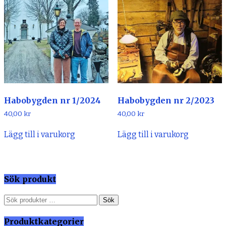
Habobygden nr 1/2024
Habobygden nr 2/2023
40,00
kr
40,00
kr
Lägg till i varukorg
Lägg till i varukorg
Sök produkt
Sök
Sök
efter:
Produktkategorier