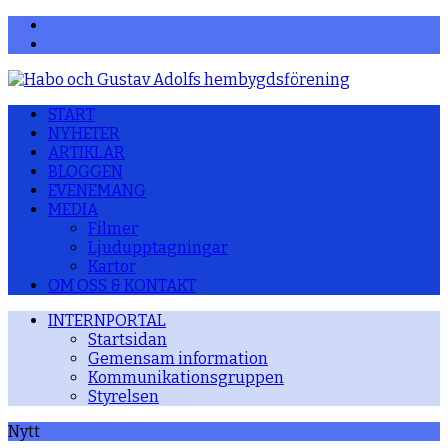
Facebook
YouTube
START
NYHETER
ARTIKLAR
BLOGGEN
EVENEMANG
MEDIA
Filmer
Ljudupptagningar
Kartor
OM OSS & KONTAKT
INTERNPORTAL
Startsidan
Gemensam information
Kommunikationsgruppen
Styrelsen
Nytt