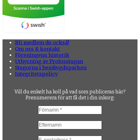
Bli medlem du också!
Om oss & kontakt
Föreningens historik
Uthyrning av Profosstugan
Stugorna i hembygdsparken
Integritetspolicy
Vill du enkelt ha koll på vad som publiceras här?
Prenumerera för att få det i din inkorg: