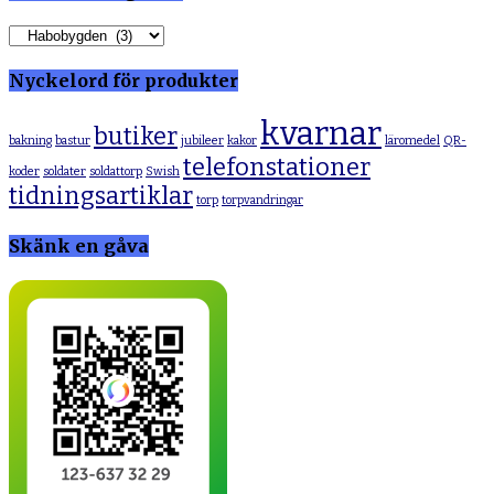
Nyckelord för produkter
kvarnar
butiker
bakning
bastur
jubileer
kakor
läromedel
QR-
telefonstationer
koder
soldater
soldattorp
Swish
tidningsartiklar
torp
torpvandringar
Skänk en gåva