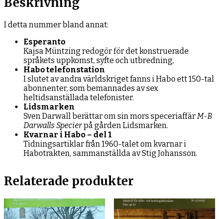
Beskrivning
I detta nummer bland annat:
Esperanto
Kajsa Müntzing redogör för det konstruerade
språkets uppkomst, syfte och utbredning,
Habo telefonstation
I slutet av andra världskriget fanns i Habo ett 150-tal
abonnenter, som bemannades av sex
heltidsanställada telefonister.
Lidsmarken
Sven Darwall berättar om sin mors speceriaffär
M-B
Darwalls Specier
på gården Lidsmarken.
Kvarnar i Habo – del 1
Tidningsartiklar från 1960-talet om kvarnar i
Habotrakten, sammanställda av Stig Johansson.
Relaterade produkter