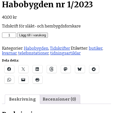
Habobygden nr 1/2023
40,00
kr
Tidskrift för släkt- och hembygdsforskare
Habobygden
Lägg till i varukorg
nr
1/2023
Kategorier:
Habobygden
,
Tidskrifter
Etiketter:
butiker
,
mängd
kvarnar
,
telefonstationer
,
tidningsartiklar
Dela detta:
Beskrivning
Recensioner (0)