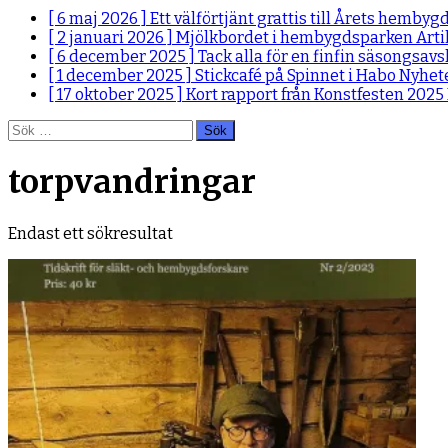
[ 6 maj 2026 ]
Ett välförtjänt grattis till Årets hemby
[ 2 januari 2026 ]
Mjölkbordet i hembygdsparken
Arti
[ 6 december 2025 ]
Tack alla för en finfin säsongsav
[ 1 december 2025 ]
Stickcafé på Spinnet i Habo
Nyhet
[ 17 oktober 2025 ]
Kort rapport från Konstfesten 2025
Sök
efter:
torpvandringar
Endast ett sökresultat