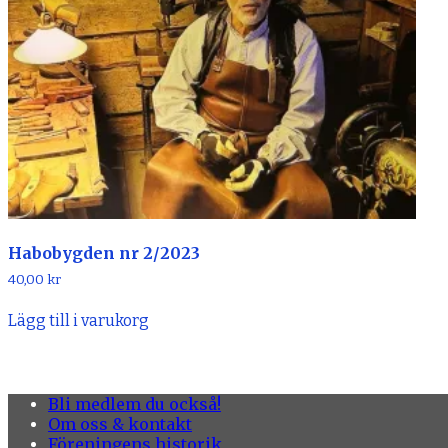
Habobygden nr 2/2023
40,00
kr
Lägg till i varukorg
Bli medlem du också!
Om oss & kontakt
Föreningens historik