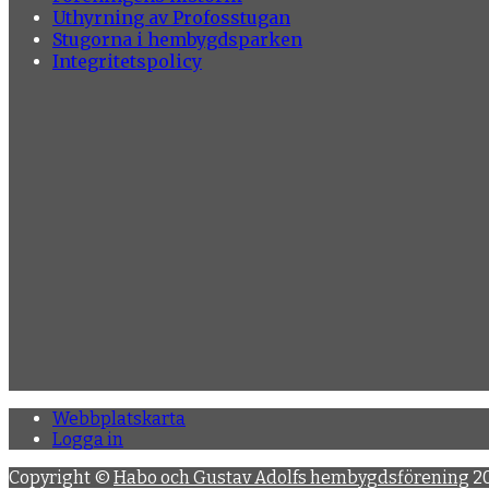
Uthyrning av Profosstugan
Stugorna i hembygdsparken
Integritetspolicy
Webbplatskarta
Logga in
Copyright ©
Habo och Gustav Adolfs hembygdsförening
20