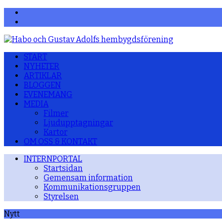
Facebook
YouTube
START
NYHETER
ARTIKLAR
BLOGGEN
EVENEMANG
MEDIA
Filmer
Ljudupptagningar
Kartor
OM OSS & KONTAKT
INTERNPORTAL
Startsidan
Gemensam information
Kommunikationsgruppen
Styrelsen
Nytt