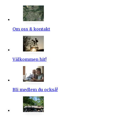
n
:
Om oss & kontakt
Välkommen hit!
Bli medlem du också!