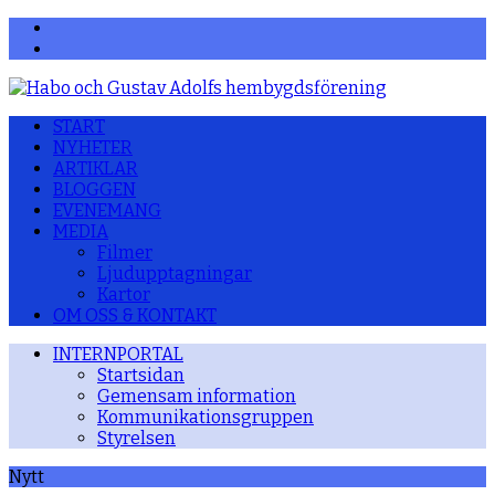
Facebook
YouTube
START
NYHETER
ARTIKLAR
BLOGGEN
EVENEMANG
MEDIA
Filmer
Ljudupptagningar
Kartor
OM OSS & KONTAKT
INTERNPORTAL
Startsidan
Gemensam information
Kommunikationsgruppen
Styrelsen
Nytt