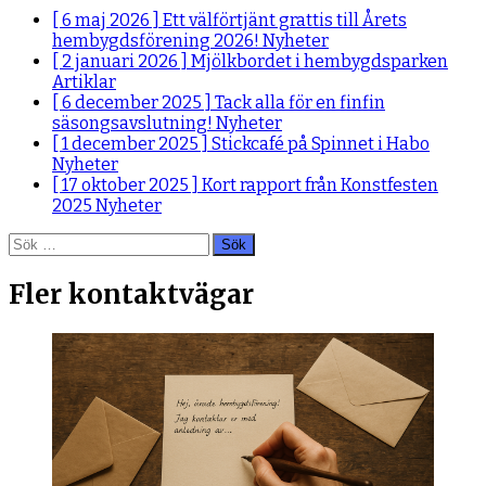
[ 6 maj 2026 ]
Ett välförtjänt grattis till Årets
hembygdsförening 2026!
Nyheter
[ 2 januari 2026 ]
Mjölkbordet i hembygdsparken
Artiklar
[ 6 december 2025 ]
Tack alla för en finfin
säsongsavslutning!
Nyheter
[ 1 december 2025 ]
Stickcafé på Spinnet i Habo
Nyheter
[ 17 oktober 2025 ]
Kort rapport från Konstfesten
2025
Nyheter
Sök
efter:
Fler kontaktvägar