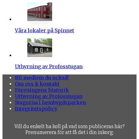
Våra lokaler på Spinnet
Uthyrning av Profosstugan
Bli medlem du också!
Om oss & kontakt
Föreningens historik
Uthyrning av Profosstugan
Stugorna i hembygdsparken
Integritetspolicy
Vill du enkelt ha koll på vad som publiceras här?
Prenumerera för att få det i din inkorg: