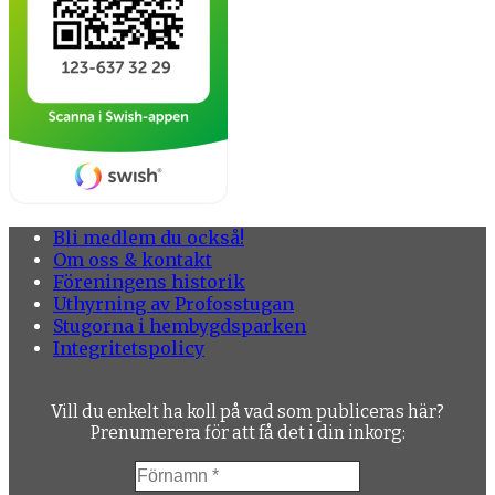
Bli medlem du också!
Om oss & kontakt
Föreningens historik
Uthyrning av Profosstugan
Stugorna i hembygdsparken
Integritetspolicy
Vill du enkelt ha koll på vad som publiceras här?
Prenumerera för att få det i din inkorg: