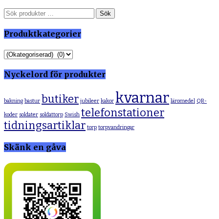
Sök
Sök
efter:
Produktkategorier
Nyckelord för produkter
kvarnar
butiker
bakning
bastur
jubileer
kakor
läromedel
QR-
telefonstationer
koder
soldater
soldattorp
Swish
tidningsartiklar
torp
torpvandringar
Skänk en gåva