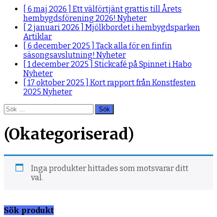
[ 6 maj 2026 ]
Ett välförtjänt grattis till Årets
hembygdsförening 2026!
Nyheter
[ 2 januari 2026 ]
Mjölkbordet i hembygdsparken
Artiklar
[ 6 december 2025 ]
Tack alla för en finfin
säsongsavslutning!
Nyheter
[ 1 december 2025 ]
Stickcafé på Spinnet i Habo
Nyheter
[ 17 oktober 2025 ]
Kort rapport från Konstfesten
2025
Nyheter
Sök
efter:
(Okategoriserad)
Inga produkter hittades som motsvarar ditt
val.
Sök produkt