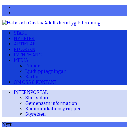
Facebook
YouTube
START
NYHETER
ARTIKLAR
BLOGGEN
EVENEMANG
MEDIA
Filmer
Ljudupptagningar
Kartor
OM OSS & KONTAKT
INTERNPORTAL
Startsidan
Gemensam information
Kommunikationsgruppen
Styrelsen
Nytt